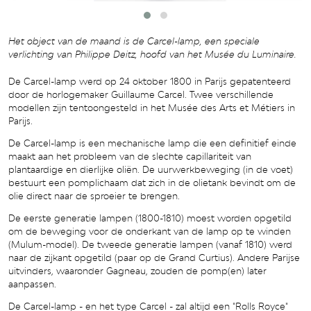
Het object van de maand is de Carcel-lamp, een speciale
verlichting van Philippe Deitz, hoofd van het Musée du Luminaire.
De Carcel-lamp werd op 24 oktober 1800 in Parijs gepatenteerd
door de horlogemaker Guillaume Carcel. Twee verschillende
modellen zijn tentoongesteld in het Musée des Arts et Métiers in
Parijs.
De Carcel-lamp is een mechanische lamp die een definitief einde
maakt aan het probleem van de slechte capillariteit van
plantaardige en dierlijke oliën. De uurwerkbeweging (in de voet)
bestuurt een pomplichaam dat zich in de olietank bevindt om de
olie direct naar de sproeier te brengen.
De eerste generatie lampen (1800-1810) moest worden opgetild
om de beweging voor de onderkant van de lamp op te winden
(Mulum-model). De tweede generatie lampen (vanaf 1810) werd
naar de zijkant opgetild (paar op de Grand Curtius). Andere Parijse
uitvinders, waaronder Gagneau, zouden de pomp(en) later
aanpassen.
De Carcel-lamp - en het type Carcel - zal altijd een "Rolls Royce"