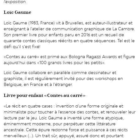
l'exposition.
Loïc Gaume
Loïc Gaume (1983, France) vit à Bruxelles, est auteur-illustrateur et
enseignant à l’atelier de communication graphique de La Cambre.
Son premier livre pour enfants paru en 2016 est un recueil de
quarante contes classiques réécrits en quatre séquences. Tel est le
dé
fi qu
’
il s
’
est fixé
!
«Contes au carré» est primé aux Bologna Ragazzi Awards et figure
aujourd
’
hui dans «100 grands livres pour les petits
»
.
Loïc Gaume collabore en parallèle comme dessinateur et
graphiste, il est régulièrement invité pour des workshops en
Belgique, en France et à l’étranger.
Livre pour enfant «Contes au carré»
«Le récit en quatre cases : invention d'une forme originale et
minimaliste pour toucher à l'essence des contes, et renouveler leur
lecture par le jeu. Lo
ï
c Gaume a invent
é une forme atypique,
éminemment moderne, pour perpétuer cette littérature
ancestrale. Cette épure redonne force et puissance à ces récits
merveilleux (...). Un trait sûr, appuyé, assuré donc et pourtant