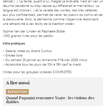
délicat (...). Le texte, quant à lui, malgré sa bri
è
veté, n'est en rien un
ré
sum
é desséché ou trop rapide qui effacerait le merveilleux. La
langue est choisie (...) et la variété des contes, des tr
è
s cél
è
bres
aux plus confidentiels, permet de varier les plaisirs du connu et de
la découverte. Ainsi, la démarche comme l
’
objet-livre redonnent
une attractivité à ces récits de la tradition orale
»
.
Sophie Van der Linden et Rapha
ë
le Botte
«100 grands livres pour les petits
»
Infos pratiques
> Galerie vitrée du Grand Curtius
> Entrée libre
> Du samedi 25 janvier au dimanche 9 février 2025 inclus
> Accessible tous les jours de 10h à 18h sauf le mardi.
Visites pour les groupes scolaires COMPLETES
A lire aussi
EXPOSITION
Quand Paganini rencontre Ysaÿe : les violons des
diables