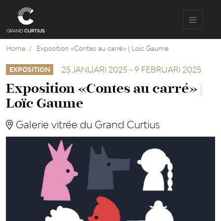
Overslaan
en
naar
de
inhoud
Home
Exposition «Contes au carré» | Loïc Gaume
gaan
25 JANUARI 2025
-
9 FEBRUARI 2025
EXPOSITION
Exposition «Contes au carré» |
Loïc Gaume
Galerie vitrée du Grand Curtius