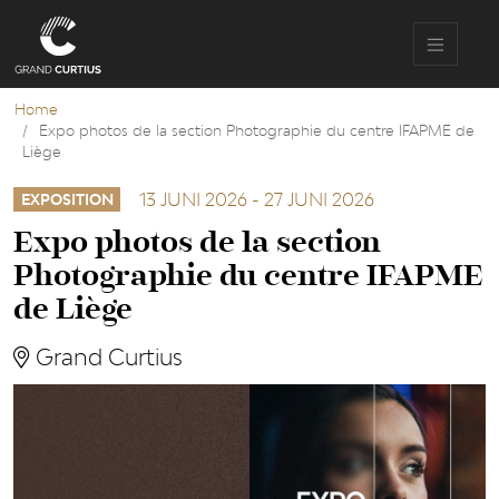
Overslaan
en
naar
de
inhoud
Home
gaan
Expo photos de la section Photographie du centre IFAPME de
Liège
13 JUNI 2026
-
27 JUNI 2026
EXPOSITION
Expo photos de la section
Photographie du centre IFAPME
de Liège
Grand Curtius