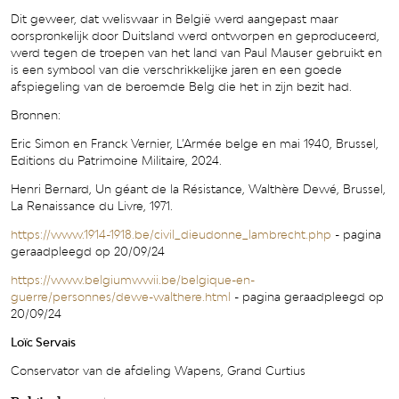
Dit geweer, dat weliswaar in België werd aangepast maar
oorspronkelijk door Duitsland werd ontworpen en geproduceerd,
werd tegen de troepen van het land van Paul Mauser gebruikt en
is een symbool van die verschrikkelijke jaren en een goede
afspiegeling van de beroemde Belg die het in zijn bezit had.
Bronnen:
Eric Simon en Franck Vernier, L’Armée belge en mai 1940, Brussel,
Editions du Patrimoine Militaire, 2024.
Henri Bernard, Un géant de la Résistance, Walthère Dewé, Brussel,
La Renaissance du Livre, 1971.
https://www.1914-1918.be/civil_dieudonne_lambrecht.php
-
pagina
geraadpleegd op 20/09/24
https://www.belgiumwwii.be/belgique-en-
guerre/personnes/dewe-walthere.html
-
pagina geraadpleegd op
20/09/24
Loïc Servais
Conservator van de afdeling Wapens, Grand Curtius