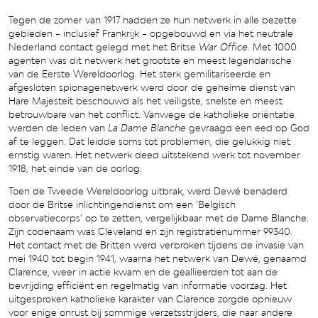
Tegen de zomer van 1917 hadden ze hun netwerk in alle bezette
gebieden – inclusief Frankrijk – opgebouwd en via het neutrale
Nederland contact gelegd met het Britse
War Office
. Met 1000
agenten was dit netwerk het grootste en meest legendarische
van de Eerste Wereldoorlog. Het sterk gemilitariseerde en
afgesloten spionagenetwerk werd door de geheime dienst van
Hare Majesteit beschouwd als het veiligste, snelste en meest
betrouwbare van het conflict. Vanwege de katholieke oriëntatie
werden de leden van
La Dame Blanche
gevraagd een eed op God
af te leggen. Dat leidde soms tot problemen, die gelukkig niet
ernstig waren. Het netwerk deed uitstekend werk tot november
1918, het einde van de oorlog.
Toen de Tweede Wereldoorlog uitbrak, werd Dewé benaderd
door de Britse inlichtingendienst om een ‘Belgisch
observatiecorps’ op te zetten, vergelijkbaar met de Dame Blanche.
Zijn codenaam was Cleveland en zijn registratienummer 99340.
Het contact met de Britten werd verbroken tijdens de invasie van
mei 1940 tot begin 1941, waarna het netwerk van Dewé, genaamd
Clarence, weer in actie kwam en de geallieerden tot aan de
bevrijding efficiënt en regelmatig van informatie voorzag. Het
uitgesproken katholieke karakter van Clarence zorgde opnieuw
voor enige onrust bij sommige verzetsstrijders, die naar andere