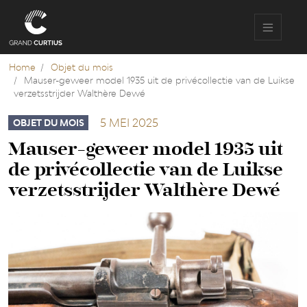
Overslaan
en
naar
de
inhoud
Home
Objet du mois
gaan
Mauser-geweer model 1935 uit de privécollectie van de Luikse
verzetsstrijder Walthère Dewé
5 MEI 2025
OBJET DU MOIS
Mauser-geweer model 1935 uit
de privécollectie van de Luikse
verzetsstrijder Walthère Dewé