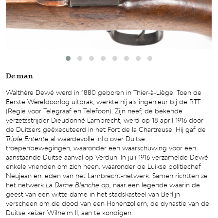
De man
Walthère Dewé werd in 1880 geboren in Thier-à-Liège. Toen de
Eerste Wereldoorlog uitbrak, werkte hij als ingenieur bij de RTT
(Regie voor Telegraaf en Telefoon). Zijn neef, de bekende
verzetsstrijder Dieudonné Lambrecht, werd op 18 april 1916 door
de Duitsers geëxecuteerd in het Fort de la Chartreuse. Hij gaf de
Triple Entente
al waardevolle info over Duitse
troepenbewegingen, waaronder een waarschuwing voor een
aanstaande Duitse aanval op Verdun. In juli 1916 verzamelde Dewé
enkele vrienden om zich heen, waaronder de Luikse politiechef
Neujean en leden van het Lambrecht-netwerk. Samen richtten ze
het netwerk
La Dame Blanche
op, naar een legende waarin de
geest van een witte dame in het stadskasteel van Berlijn
verscheen om de dood van een Hohenzollern, de dynastie van de
Duitse keizer Wilhelm II, aan te kondigen.