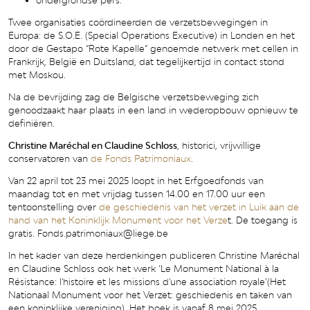
ondergrondse pers.
Twee organisaties coördineerden de verzetsbewegingen in
Europa: de S.O.E. (Special Operations Executive) in Londen en het
door de Gestapo “Rote Kapelle” genoemde netwerk met cellen in
Frankrijk, België en Duitsland, dat tegelijkertijd in contact stond
met Moskou.
Na de bevrijding zag de Belgische verzetsbeweging zich
genoodzaakt haar plaats in een land in wederopbouw opnieuw te
definiëren.
Christine Maréchal en Claudine Schloss
, historici, vrijwillige
conservatoren van
de Fonds Patrimoniaux
.
Van 22 april tot 23 mei 2025 loopt in het Erfgoedfonds van
maandag tot en met vrijdag tussen 14.00 en 17.00 uur een
tentoonstelling over
de geschiedenis van het verzet in Luik aan de
hand van het Koninklijk Monument voor het Verze
t. De toegang is
gratis. Fonds.patrimoniaux@liege.be
In het kader van deze herdenkingen publiceren Christine Maréchal
en Claudine Schloss ook het werk ‘Le Monument National à la
Résistance: l'histoire et les missions d'une association royale’(Het
Nationaal Monument voor het Verzet: geschiedenis en taken van
een koninklijke vereniging). Het boek is vanaf 8 mei 2025