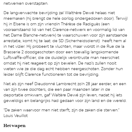
netwerken overstapten.
De langverwachte bevrijding zal Walthère Dewé helaas niet
meemaken (hij brengt de hele oorlog ondergedoken door). Terwijl
hij in Elsene is om zijn vriendin Thérèse de Radiguès (een
vooraanstaand lid van het Clarence-netwerk en voormalig lid van
het Dame Blanche-netwerk) te waarschuwen voor zijn aanstaande
arrestatie, komt hij te laat: de SD (Sicherheidsdienst) heeft hem al
in het vizier. Hij probeert te vluchten, maar wordt in de Rue de la
Brasserie 2 doodgeschoten door een toevallig langskomende
Luftwaffe-officier, die de duidelijk verontruste man neerschiet
omdat hij niet reageert op zijn bevelen. De nazi's zullen nooit
weten wie ze die dag echt hebben neergeschoten. Zonder hun
leider blijft Clarence functioneren tot de bevrijding.
Net als zijn neef Dieudonné Lambrecht zo'n 28 jaar eerder, en een
van zijn twee dochters, die een paar maanden later in de
deportatie omkwam, gaf Waltère Dewé zijn leven, nadat hij iets
geweldigs en belangrijks had gedaan voor zijn land en de wereld.
“De zaken waarvoor men niet sterft, zijn de zaken die sterven.”
Louis Veuillot
Het wapen