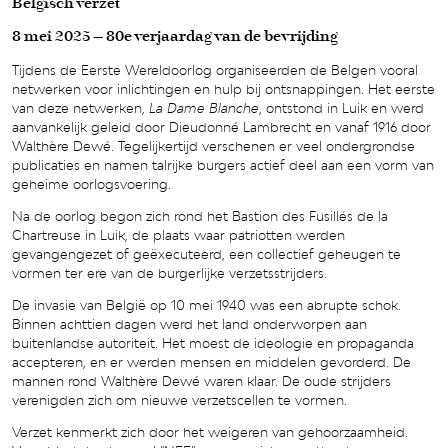
Belgisch verzet
8 mei 2025 – 80e verjaardag van de bevrijding
Tijdens de Eerste Wereldoorlog organiseerden de Belgen vooral
netwerken voor inlichtingen en hulp bij ontsnappingen. Het eerste
van deze netwerken,
La Dame Blanche
, ontstond in Luik en werd
aanvankelijk geleid door Dieudonné Lambrecht en vanaf 1916 door
Walthère Dewé. Tegelijkertijd verschenen er veel ondergrondse
publicaties en namen talrijke burgers actief deel aan een vorm van
geheime oorlogsvoering.
Na de oorlog begon zich rond het Bastion des Fusillés de la
Chartreuse in Luik, de plaats waar patriotten werden
gevangengezet of geëxecuteerd, een collectief geheugen te
vormen ter ere van de burgerlijke verzetsstrijders.
De invasie van België op 10 mei 1940 was een abrupte schok.
Binnen achttien dagen werd het land onderworpen aan
buitenlandse autoriteit. Het moest de ideologie en propaganda
accepteren, en er werden mensen en middelen gevorderd. De
mannen rond Walthère Dewé waren klaar. De oude strijders
verenigden zich om nieuwe verzetscellen te vormen.
Verzet kenmerkt zich door het weigeren van gehoorzaamheid.