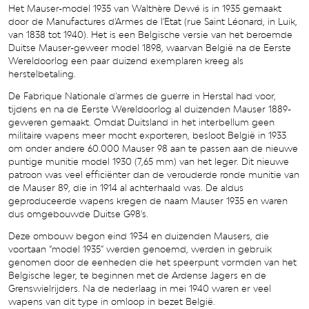
Het Mauser-model 1935 van Walthère Dewé is in 1935 gemaakt
door de Manufactures d'Armes de l'Etat (rue Saint Léonard, in Luik,
van 1838 tot 1940). Het is een Belgische versie van het beroemde
Duitse Mauser-geweer model 1898, waarvan België na de Eerste
Wereldoorlog een paar duizend exemplaren kreeg als
herstelbetaling.
De Fabrique Nationale d'armes de guerre in Herstal had voor,
tijdens en na de Eerste Wereldoorlog al duizenden Mauser 1889-
geweren gemaakt. Omdat Duitsland in het interbellum geen
militaire wapens meer mocht exporteren, besloot België in 1933
om onder andere 60.000 Mauser 98 aan te passen aan de nieuwe
puntige munitie model 1930 (7,65 mm) van het leger. Dit nieuwe
patroon was veel efficiënter dan de verouderde ronde munitie van
de Mauser 89, die in 1914 al achterhaald was. De aldus
geproduceerde wapens kregen de naam Mauser 1935 en waren
dus omgebouwde Duitse G98's.
Deze ombouw begon eind 1934 en duizenden Mausers, die
voortaan “model 1935” werden genoemd, werden in gebruik
genomen door de eenheden die het speerpunt vormden van het
Belgische leger, te beginnen met de Ardense Jagers en de
Grenswielrijders. Na de nederlaag in mei 1940 waren er veel
wapens van dit type in omloop in bezet België.