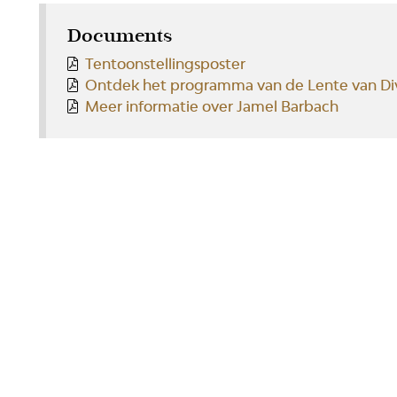
Documents
Tentoonstellingsposter
Ontdek het programma van de Lente van Div
Meer informatie over Jamel Barbach
RÉSEAUX SOCIAUX
PUBLICAT
Facebook
LiègeMusé
TripAdvisor
Carnets du
Youtube
Essentiel d
Essentiel 