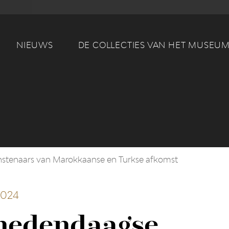
Main navigation
NIEUWS
DE COLLECTIES VAN HET MUSEU
nstenaars van Marokkaanse en Turkse afkomst
2024
 hedendaagse