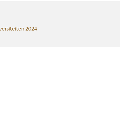
ersiteiten 2024
IONS
FAQ & ASPECTS LÉGAUX
es
FAQ
 Curtius
Cookies
es collections
Vie privée et mentions léga
du département des armes