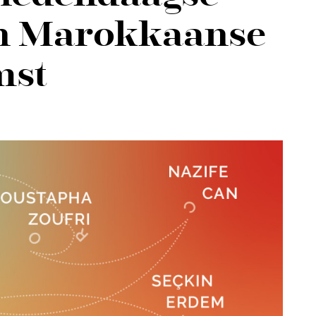
an Marokkaanse
mst