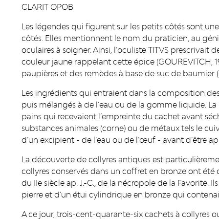
CLARIT OPOB
Les légendes qui figurent sur les petits côtés sont un
côtés. Elles mentionnent le nom du praticien, au génit
oculaires à soigner. Ainsi, l’oculiste TITVS prescrivai
couleur jaune rappelant cette épice (GOUREVITCH, 199
paupières et des remèdes à base de suc de baumier (
Les ingrédients qui entraient dans la composition des 
puis mélangés à de l’eau ou de la gomme liquide. La 
pains qui recevaient l’empreinte du cachet avant sé
substances animales (corne) ou de métaux tels le cuivre
d’un excipient - de l’eau ou de l’œuf - avant d’être a
La découverte de collyres antiques est particulièreme
collyres conservés dans un coffret en bronze ont été 
du IIe siècle ap. J.-C., de la nécropole de la Favorite.
pierre et d’un étui cylindrique en bronze qui contenait
A ce jour, trois-cent-quarante-six cachets à collyres 