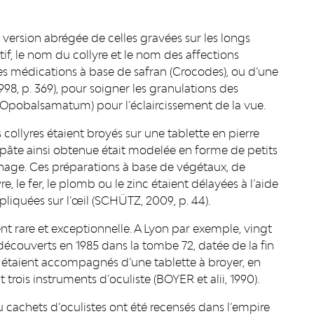
e version abrégée de celles gravées sur les longs
if, le nom du collyre et le nom des affections
t des médications à base de safran (Crocodes), ou d’une
8, p. 369), pour soigner les granulations des
Opobalsamatum) pour l’éclaircissement de la vue.
collyres étaient broyés sur une tablette en pierre
pâte ainsi obtenue était modelée en forme de petits
chage. Ces préparations à base de végétaux, de
, le fer, le plomb ou le zinc étaient délayées à l’aide
ppliquées sur l’œil (SCHÜTZ, 2009, p. 44).
nt rare et exceptionnelle. A Lyon par exemple, vingt
découverts en 1985 dans la tombe 72, datée de la fin
 Ils étaient accompagnés d’une tablette à broyer, en
 trois instruments d’oculiste (BOYER et alii, 1990).
ou cachets d’oculistes ont été recensés dans l’empire