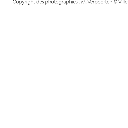
Copyright des photographies : M. Verpoorten © Ville
RÉSEAUX SOCIAUX
PUBLICAT
Facebook
LiègeMusé
TripAdvisor
Carnets du
Youtube
Essentiel d
Essentiel 