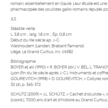
romain, essentiellement en Gaule. Leur étude est une
pharmacopée des oculistes gallo-romains réputés po
JLS
Stéatite verte
L. 3,8 cm ; larg. 1,8 cm ; Ép. 0,8 cm
Début du IIIe siècle ap. J.-C.
Walshoutem (Landen, Brabant flamand)
Liège, Le Grand Curtius, inv. I/6382
Bibliographie
BOYER et alii (1990) = R. BOYER (dir.), V. BEL, L. TRAN
Lyon (fin du IIe siècle après J.-C.). Instruments et coffre
GOUREVITCH (1998) = D. GOUREVITCH, « Collyres romain
32 (4), p. 365-372.
SCHÜTZ (2009) = J.L. SCHÜTZ, « Cachet d’oculiste »,
(coord.), 7000 ans d’art et d’histoire au Grand Curtius, 