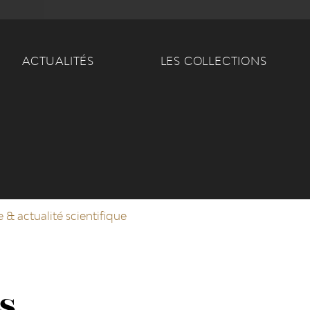
Main navigation
ACTUALITÉS
LES COLLECTIONS
 & actualité scientifique
s