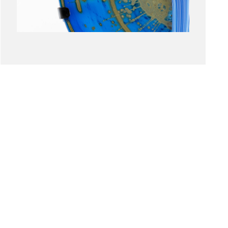
CONTACT
Le Grand Curtius
Féronstrée, 136 - 4000 Liège
les
&
Quai de Maestricht, 13 - 4000 Liège
Tel : +32 (0)4 221 68 17
infograndcurtius@liege.be