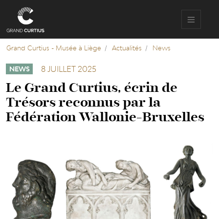
Aller
au
contenu
principal
Grand Curtius - Musée à Liège
Actualités
News
8 JUILLET 2025
NEWS
Le Grand Curtius, écrin de
Trésors reconnus par la
Fédération Wallonie-Bruxelles