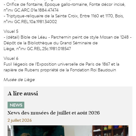
- Orifice de fontaine, Époque gallo-romaine, Fonte décor incisé,
n°inv GC.ARC.01e.1884.47474
- Triptyque-reliquaire de la Sainte Croix, Entre 1160 et 1170, Bois,
n°inv GC.REL.10a.1981.34002
Visuel 5
- (détail) Bible de Léau - Parchemin peint de style Mosan de 1248 -
Dépôt de la Bibliothèque du Grand Séminaire de
Liège, n°inv GC.REL.25c.1981.018547
Visuel 6
Fusil liégeois de l'Exposition universelle de Paris de 1867 et la
rapière de Rubens propriété de la Fondation Roi Baudouin
Musée de Liège
A lire aussi
NEWS
News des musées de juillet et août 2026
2 juillet 2026