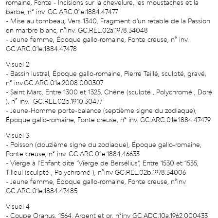
romaine, Fonte - Incisions sur la chevelure, les moustaches et la
barbe, n° inv. GC.ARC.01e.1884.47477
- Mise au tombeau, Vers 1340, Fragment d'un retable de la Passion
en marbre blanc, n°inv. GC.REL.02a.1978.34048
- Jeune femme, Époque gallo-romaine, Fonte creuse, n° inv.
GC.ARC.01e.1884.47478
Visuel 2
- Bassin lustral, Époque gallo-romaine, Pierre Taillé, sculpté, gravé,
n° inv.GC.ARC.01a.2008.000307
- Saint Marc, Entre 1300 et 1325, Chêne (sculpté , Polychromé , Doré
), n° inv. GC.REL.02b.1910.30477
- Jeune-Homme porte-balance (septième signe du zodiaque),
Époque gallo-romaine, Fonte creuse, n° inv. GC.ARC.01e.1884.47479
Visuel 3
- Poisson (douzième signe du zodiaque), Époque gallo-romaine,
Fonte creuse, n° inv. GC.ARC.01e.1884.46633
- Vierge à l’Enfant dite “Vierge de Bersélius”, Entre 1530 et 1535,
Tilleul (sculpté , Polychromé ), n°inv GC.REL.02b.1978.34006
- Jeune femme, Époque gallo-romaine, Fonte creuse, n°inv
GC.ARC.01e.1884.47485
Visuel 4
- Coupe Oranus, 1564, Argent et or, n°inv GC.ADC.10a.1962.000433