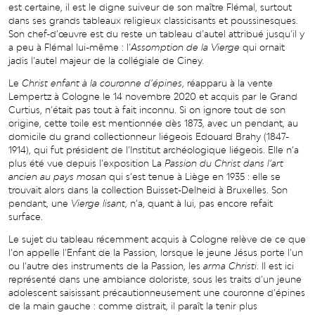
est certaine, il est le digne suiveur de son maître Flémal, surtout
dans ses grands tableaux religieux classicisants et poussinesques.
Son chef-d’œuvre est du reste un tableau d’autel attribué jusqu’il y
a peu à Flémal lui-même : l’
Assomption de la Vierge
qui ornait
jadis l’autel majeur de la collégiale de Ciney.
Le
Christ enfant à la couronne d’épines
, réapparu à la vente
Lempertz à Cologne le 14 novembre 2020 et acquis par le Grand
Curtius, n’était pas tout à fait inconnu. Si on ignore tout de son
origine, cette toile est mentionnée dès 1873, avec un pendant, au
domicile du grand collectionneur liégeois Edouard Brahy (1847-
1914), qui fut président de l’Institut archéologique liégeois. Elle n’a
plus été vue depuis l’exposition La
Passion du Christ dans l’art
ancien au pays mosan
qui s’est tenue à Liège en 1935 : elle se
trouvait alors dans la collection Buisset-Delheid à Bruxelles. Son
pendant, une
Vierge lisant
, n’a, quant à lui, pas encore refait
surface.
Le sujet du tableau récemment acquis à Cologne relève de ce que
l’on appelle l’Enfant de la Passion, lorsque le jeune Jésus porte l’un
ou l’autre des instruments de la Passion, les
arma Christi
. Il est ici
représenté dans une ambiance doloriste, sous les traits d’un jeune
adolescent saisissant précautionneusement une couronne d’épines
de la main gauche : comme distrait, il paraît la tenir plus