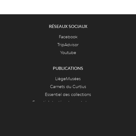
RÉSEAUX SOCIAUX
Facebook
TripAdvisor
Youtube
PUBLICATIONS
LiègeMusées
Carnets du Curtius
Essentiel des collections
Essentiel du département des armes
FAQ & ASPECTS LÉGAUX
FAQ