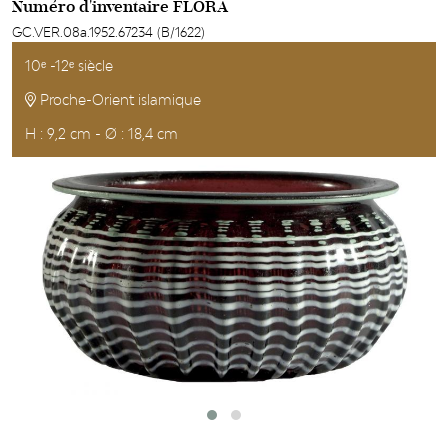
Numéro d'inventaire FLORA
GC.VER.08a.1952.67234 (B/1622)
10ᵉ -12ᵉ siècle
Proche-Orient islamique
H : 9,2 cm - Ø : 18,4 cm