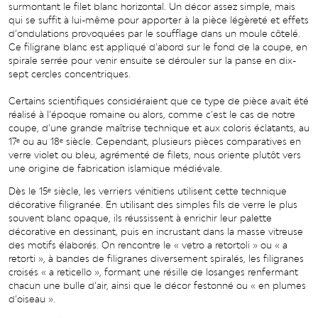
surmontant le filet blanc horizontal. Un décor assez simple, mais
qui se suffit à lui-même pour apporter à la pièce légèreté et effets
d’ondulations provoquées par le soufflage dans un moule côtelé.
Ce filigrane blanc est appliqué d’abord sur le fond de la coupe, en
spirale serrée pour venir ensuite se dérouler sur la panse en dix-
sept cercles concentriques.
Certains scientifiques considéraient que ce type de pièce avait été
réalisé à l’époque romaine ou alors, comme c’est le cas de notre
coupe, d’une grande maîtrise technique et aux coloris éclatants, au
17ᵉ ou au 18ᵉ siècle. Cependant, plusieurs pièces comparatives en
verre violet ou bleu, agrémenté de filets, nous oriente plutôt vers
une origine de fabrication islamique médiévale.
Dès le 15ᵉ siècle, les verriers vénitiens utilisent cette technique
décorative filigranée. En utilisant des simples fils de verre le plus
souvent blanc opaque, ils réussissent à enrichir leur palette
décorative en dessinant, puis en incrustant dans la masse vitreuse
des motifs élaborés. On rencontre le « vetro a retortoli » ou « a
retorti », à bandes de filigranes diversement spiralés, les filigranes
croisés « a reticello », formant une résille de losanges renfermant
chacun une bulle d’air, ainsi que le décor festonné ou « en plumes
d’oiseau ».