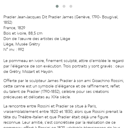
Pradier Jean-Jacques Dit Pradier James (Genève, 1790- Bougival,
1852)
France, 1829
Bois et ivoire, 88,5 cm
Don de l’œuvre des artistes de Liège
Liège, Musée Grétry
N° inv. : 992
Le pommeau en ivoire, finement sculpté, attire d’emblée le regard
par l’élégance de son exécution. Trois portraits y sont gravés : ceux
de Grétry, Mozart et Haydn.
Offerte par le sculpteur James Pradier à son ami Gioachino Rossini,
cette canne est un symbole d’élégance et de raffinement, reflet
du talent de Pradier (1790-1852), célèbre pour ses créations
précieuses et délicates au XIXe siècle.
La rencontre entre Rossini et Pradier se situe à Paris,
vraisemblablement entre 1820 et 1830, alors que Rossini prenait la
tête du Théâtre-Italien et que Pradier était déjà une figure
reconnue. Leur amitié, s’est concrétisée par la réalisation de ce
pommeau offert à Rossini en 1829, véritable témoignage de leur