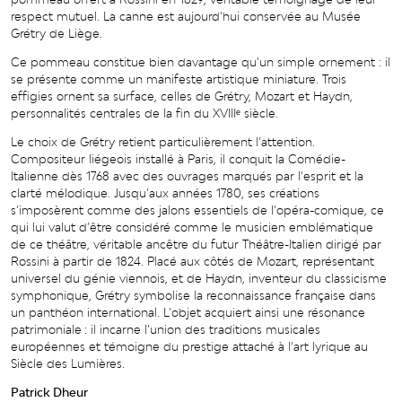
respect mutuel. La canne est aujourd’hui conservée au Musée
Grétry de Liège.
Ce pommeau constitue bien davantage qu’un simple ornement : il
se présente comme un manifeste artistique miniature. Trois
effigies ornent sa surface, celles de Grétry, Mozart et Haydn,
personnalités centrales de la fin du XVIIIᵉ siècle.
Le choix de Grétry retient particulièrement l’attention.
Compositeur liégeois installé à Paris, il conquit la Comédie-
Italienne dès 1768 avec des ouvrages marqués par l’esprit et la
clarté mélodique. Jusqu’aux années 1780, ses créations
s’imposèrent comme des jalons essentiels de l’opéra-comique, ce
qui lui valut d’être considéré comme le musicien emblématique
de ce théâtre, véritable ancêtre du futur Théâtre-Italien dirigé par
Rossini à partir de 1824. Placé aux côtés de Mozart, représentant
universel du génie viennois, et de Haydn, inventeur du classicisme
symphonique, Grétry symbolise la reconnaissance française dans
un panthéon international. L’objet acquiert ainsi une résonance
patrimoniale : il incarne l’union des traditions musicales
européennes et témoigne du prestige attaché à l’art lyrique au
Siècle des Lumières.
Patrick Dheur