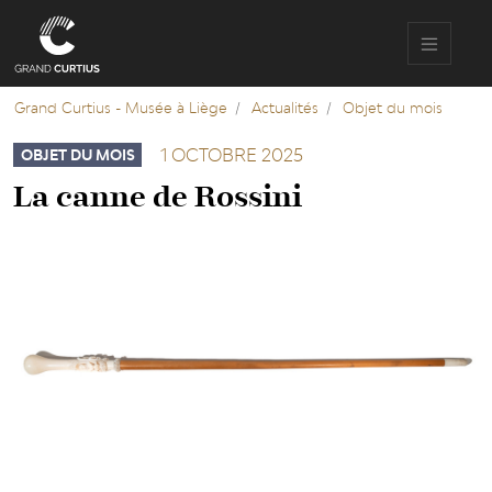
Aller
au
contenu
principal
Grand Curtius - Musée à Liège
Actualités
Objet du mois
1 OCTOBRE 2025
OBJET DU MOIS
La canne de Rossini