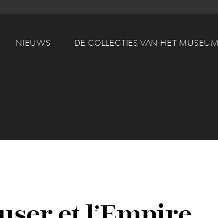
Main navigation
NIEUWS
DE COLLECTIES VAN HET MUSEU
ser et l’Empire