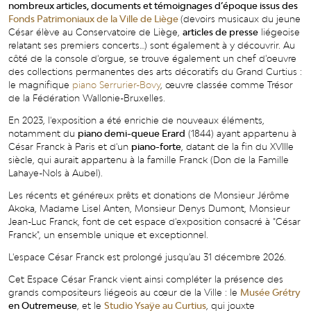
nombreux articles, documents et témoignages d’époque issus des
Fonds Patrimoniaux de la Ville de Liège
(devoirs musicaux du jeune
César élève au Conservatoire de Liège,
articles de presse
liégeoise
relatant ses premiers concerts…) sont également à y découvrir. Au
côté de la console d'orgue, se trouve également un chef d'oeuvre
des collections permanentes des arts décoratifs du Grand Curtius :
le magnifique
piano Serrurier-Bovy
,
œuvre classée comme Trésor
de la Fédération Wallonie-Bruxelles.
En 2023, l'exposition a été enrichie de nouveaux éléments,
notamment du
piano demi-queue Erard
(1844) ayant appartenu à
César Franck à Paris et d'un
piano-forte
, datant de la fin du XVIIIe
siècle, qui aurait appartenu à la famille Franck (Don de la Famille
Lahaye-Nols à Aubel).
Les récents et généreux prêts et donations de Monsieur Jérôme
Akoka, Madame Lisel Anten, Monsieur Denys Dumont, Monsieur
Jean-Luc Franck, font de cet espace d'exposition consacré à "César
Franck", un ensemble unique et exceptionnel.
L'espace César Franck est prolongé jusqu'au 31 décembre 2026.
Cet Espace César Franck vient ainsi compléter la présence des
grands compositeurs liégeois au cœur de la Ville : le
Musée Grétry
en Outremeuse
, et le
Studio Ysaÿe au Curtius
, qui jouxte