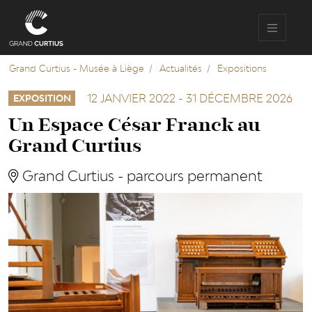
Aller
au
contenu
principal
Grand Curtius - Musée à Liège
Actualités
Expositions
12 JANVIER 2022
-
31 DÉCEMBRE 2026
EXPOSITION
Un Espace César Franck au
Grand Curtius
Grand Curtius - parcours permanent