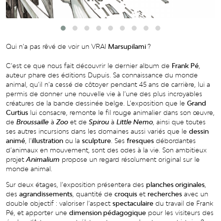
Qui n’a pas rêvé de voir un VRAI
Marsupilami
?
C’est ce que nous fait découvrir le dernier album de
Frank Pé
,
auteur phare des éditions Dupuis. Sa connaissance du monde
animal, qu’il n’a cessé de côtoyer pendant 45 ans de carrière, lui a
permis de donner une nouvelle vie à l’une des plus incroyables
créatures de la bande dessinée belge. L’exposition que le
Grand
Curtius
lui consacre, remonte le fil rouge animalier dans son œuvre,
de
Broussaille
à
Zoo
et de
Spirou
à
Little Nemo
, ainsi que toutes
ses autres incursions dans les domaines aussi variés que le
dessin
animé
, l’
illustration
ou la
sculpture
. Ses
fresques
débordantes
d’animaux en mouvement, sont des odes à la vie. Son ambitieux
projet
Animalium
propose un regard résolument original sur le
monde animal.
Sur deux étages, l’exposition présentera des
planches originales
,
des
agrandissements
, quantité de
croquis
et
recherches
avec un
double objectif : valoriser l’aspect
spectaculaire
du travail de Frank
Pé, et apporter une
dimension pédagogique
pour les visiteurs des