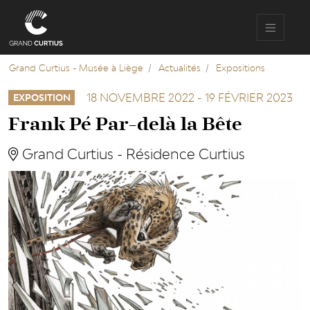
Aller
au
contenu
principal
Grand Curtius - Musée à Liège
Actualités
Expositions
18 NOVEMBRE 2022
-
19 FÉVRIER 2023
EXPOSITION
Frank Pé Par-delà la Bête
Grand Curtius - Résidence Curtius