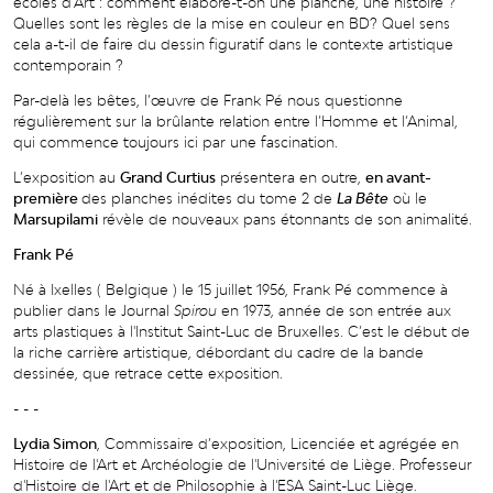
écoles d’Art : comment élabore-t-on une planche, une histoire ?
Quelles sont les règles de la mise en couleur en BD? Quel sens
cela a-t-il de faire du dessin figuratif dans le contexte artistique
contemporain ?
Par-delà les bêtes, l’œuvre de Frank Pé nous questionne
régulièrement sur la brûlante relation entre l’Homme et l’Animal,
qui commence toujours ici par une fascination.
L’exposition au
Grand Curtius
présentera en outre,
en avant-
première
des planches inédites du tome 2 de
La Bête
où le
Marsupilami
révèle de nouveaux pans étonnants de son animalité.
Frank Pé
Né à Ixelles ( Belgique ) le 15 juillet 1956, Frank Pé commence à
publier dans le Journal
Spirou
en 1973, année de son entrée aux
arts plastiques à l'Institut Saint-Luc de Bruxelles. C’est le début de
la riche carrière artistique, débordant du cadre de la bande
dessinée, que retrace cette exposition.
- - -
Lydia Simon
, Commissaire d’exposition, Licenciée et agrégée en
Histoire de l'Art et Archéologie de l'Université de Liège. Professeur
d'Histoire de l'Art et de Philosophie à l'ESA Saint-Luc Liège.